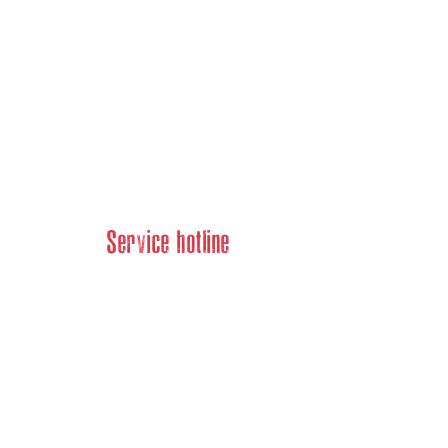
Service hotline
040 64836643
Mo-Fr.: 10:00 - 16:00 Uhr