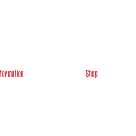
nformation
Shop
atenschutz
Kohle
iderrufsrecht
Zubehör
mpressum
Über uns
GB
Linktree