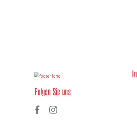
I
Folgen Sie uns
D
W
I
A